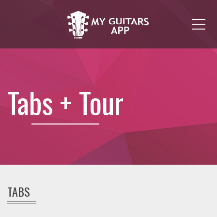
Me
Tabs + Tour
TABS